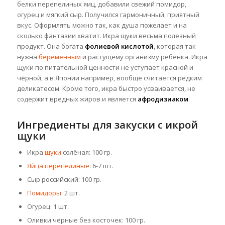
белки перепелиных яиц, добавили свежий помидор,
огурец и мягкий сыр. Получился гармоничный, приятный
вкус. Оформлять можно так, как душа пожелает и на
сколько фантазии хватит. Икра щуки весьма полезный
продукт. Она богата
фолиевой кислотой
, которая так
нужна
беременным
и растущему организму ребёнка. Икра
щуки по питательной ценности не уступает красной и
чёрной, а в Японии например, вообще считается редким
деликатесом. Кроме того, икра быстро усваивается, не
содержит вредных жиров и является
афродизиаком
.
Ингредиенты для закуски с икрой
щуки
Икра
щуки
солёная: 100 гр.
Яйца перепелиные
: 6-7 шт.
Сыр российский: 100 гр.
Помидоры
: 2 шт.
Огурец: 1 шт.
Оливки чёрные без косточек: 100 гр.