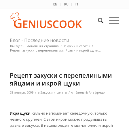
EN
RU
IT
Блог - Последние новости
Вы здесь:
Домашняя страница
/
Закуски и салаты
/
Рецепт закуски с перепелиными яйцами и икрой щуки...
Рецепт закуски с перепелиными
яйцами и икрой щуки
/
/
28 января, 2009
в
Закуски и салаты
от
Елена & Альфредо
Икра щуки
, сильно напоминает селёдочную, только
немного крупней. С этой икрой можно придумывать
разные закуски. В нашем рецепте мы наполнили икрой