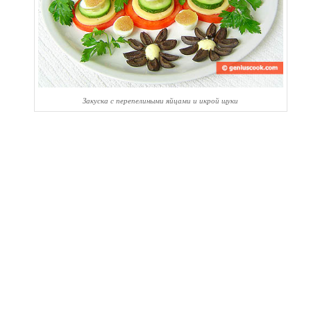
Закуска с перепелиными яйцами и икрой щуки