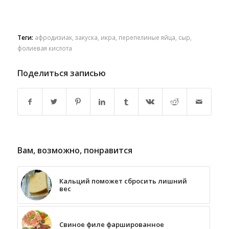
Теги:
афродизиак
,
закуска
,
икра
,
перепелиные яйца
,
сыр
,
фолиевая кислота
Поделиться записью
Вам, возможно, понравится
Кальций поможет сбросить лишний
вес
Свиное филе фаршированное