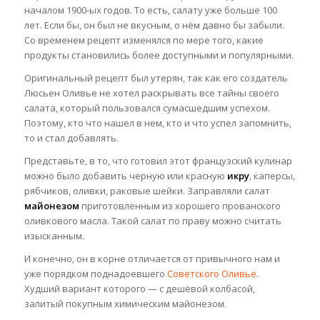
началом 1900-ых годов. То есть, салату уже больше 100
лет. Если бы, он был не вкусным, о нём давно бы забыли.
Со временем рецепт изменялся по мере того, какие
продукты становились более доступными и популярными.
Оригинальный рецепт был утерян, так как его создатель
Люсьен Оливье не хотел раскрывать все тайны своего
салата, который пользовался сумасшедшим успехом.
Поэтому, кто что нашел в нем, кто и что успел запомнить,
то и стал добавлять.
Представьте, в то, что готовил этот французский кулинар
можно было добавить черную или красную
икру
, каперсы,
рябчиков, оливки, раковые шейки. Заправляли салат
майонезом
приготовленным из хорошего прованского
оливкового масла. Такой салат по праву можно считать
изысканным.
И конечно, он в корне отличается от привычного нам и
уже порядком поднадоевшего
Советского Оливье
.
Худший вариант которого — с дешёвой колбасой,
залитый покупным химическим майонезом.