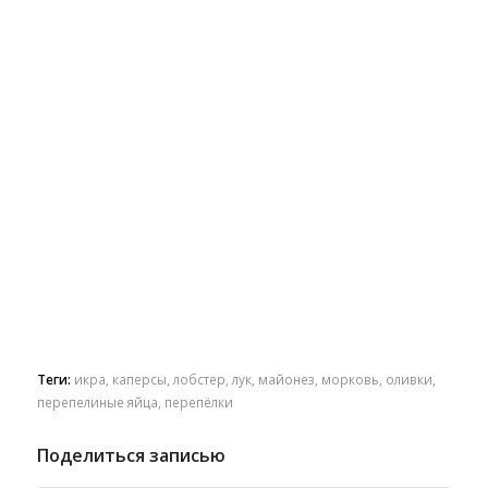
Теги:
икра
,
каперсы
,
лобстер
,
лук
,
майонез
,
морковь
,
оливки
,
перепелиные яйца
,
перепёлки
Поделиться записью