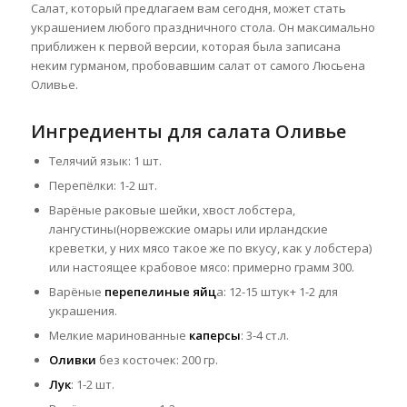
Салат, который предлагаем вам сегодня, может стать
украшением любого праздничного стола. Он максимально
приближен к первой версии, которая была записана
неким гурманом, пробовавшим салат от самого Люсьена
Оливье.
Ингредиенты для салата Оливье
Телячий язык: 1 шт.
Перепёлки: 1-2 шт.
Варёные раковые шейки, хвост лобстера,
лангустины(норвежские омары или ирландские
креветки, у них мясо такое же по вкусу, как у лобстера)
или настоящее крабовое мясо: примерно грамм 300.
Варёные
перепелиные яйц
а: 12-15 штук+ 1-2 для
украшения.
Мелкие маринованные
каперсы
: 3-4 ст.л.
Оливки
без косточек: 200 гр.
Лук
: 1-2 шт.