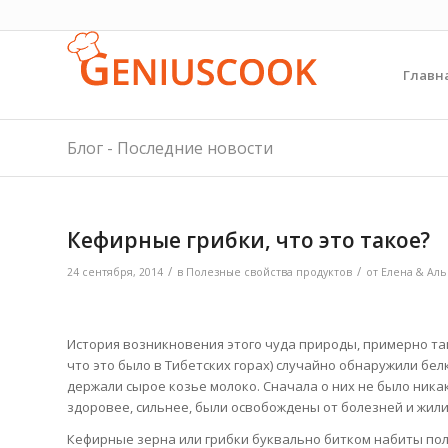
Главн
Блог - Последние новости
Кефирные грибки, что это такое?
/
/
24 сентября, 2014
в
Полезные свойства продуктов
от
Елена & Ал
История возникновения этого чуда природы, примерно тако
что это было в Тибетских горах) случайно обнаружили бе
держали сырое козье молоко. Сначала о них не было ника
здоровее, сильнее, были освобождены от болезней и жили
Кефирные зерна или грибки буквально битком набиты по