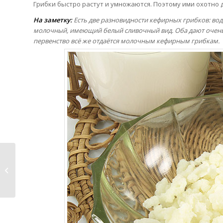
Грибки быстро растут и умножаются. Поэтому ими охотно де
На заметку:
Есть две разновидности кефирных грибков: во
молочный, имеющий белый сливочный вид. Оба дают очень
первенство всё же отдаётся молочным кефирным грибкам.
Любые Фрукты
Полезны для Сердца
и Сосудо�...