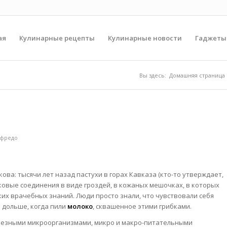
ая
Кулинарные рецепты
Кулинарные новости
Гаджеты
Вы здесь:
Домашняя страница
ьфредо
ва: тысячи лет назад пастухи в горах Кавказа (кто-то утверждает,
лковые соединения в виде гроздей, в кожаных мешочках, в которых
ких врачебных знаний. Люди просто знали, что чувствовали себя
 дольше, когда пили
молоко
, сквашенное этими грибками.
лезными микроорганизмами, микро и макро-питательными