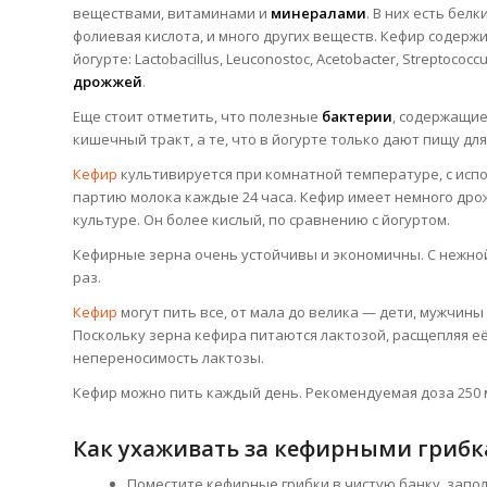
веществами, витаминами и
минералами
. В них есть белк
фолиевая кислота, и много других веществ. Кефир содер
йогурте: Lactobacillus, Leuconostoc, Acetobacter, Strepto
дрожжей
.
Еще стоит отметить, что полезные
бактерии
, содержащие
кишечный тракт, а те, что в йогурте только дают пищу д
Кефир
культивируется при комнатной температуре, с исп
партию молока каждые 24 часа. Кефир имеет немного дро
культуре. Он более кислый, по сравнению с йогуртом.
Кефирные зерна очень устойчивы и экономичны. С нежно
раз.
Кефир
могут пить все, от мала до велика — дети, мужчин
Поскольку зерна кефира питаются лактозой, расщепляя е
непереносимость лактозы.
Кефир можно пить каждый день. Рекомендуемая доза 250 м
Как ухаживать за кефирными грибка
Поместите кефирные грибки в чистую банку, заполн