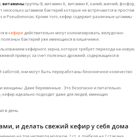
и,
витамины
группы B, витамин А, витамин К, калий, магний, фосфор,
жит несколько штаммов бактерий которые не встречаются в простом
coccus и Pseudomonas. Кроме того, кефир содержит различные штаммы
ся в
кефире
действительно могут колонизировать желудочно-
ля полезных бактерий уже имеющихся в кишечнике.
ользованием кефирного зерна, которое требует перехода на новую
жжевой привкус за счет полезных дрожжей, содержащихся в
й заботой, они могут быть переработаны бесконечное количество
ы и женщины. Даже беременные . Это безопасно и питательно.
ё, кефир идеально подходит даже для людей, имеющих
л в день.
ми, и делать свежий кефир у себя дома
енную на три четверти молоком. 2 ст. л. грибков на 2 стакана