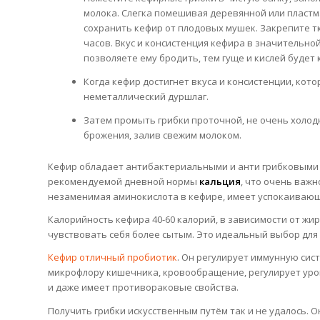
молока. Слегка помешивая деревянной или пласт
сохранить кефир от плодовых мушек. Закрепите т
часов. Вкус и консистенция кефира в значительно
позволяете ему бродить, тем гуще и кислей будет 
Когда кефир достигнет вкуса и консистенции, кот
неметаллический дуршлаг.
Затем промыть грибки проточной, не очень холодн
брожения, залив свежим молоком.
Кефир обладает антибактериальными и анти грибковыми 
рекомендуемой дневной нормы
кальция
, что очень важн
незаменимая аминокислота в кефире, имеет успокаивающ
Калорийность кефира 40-60 калорий, в зависимости от жи
чувствовать себя более сытым. Это идеальный выбор для 
Кефир отличный пробиотик
. Он регулирует иммунную сис
микрофлору кишечника, кровообращение, регулирует уров
и даже имеет противораковые свойства.
Получить грибки искусственным путём так и не удалось. 