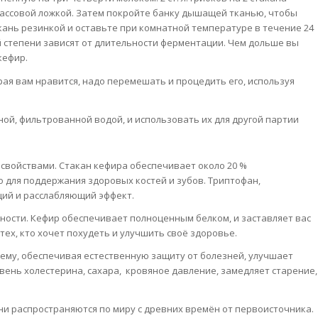
массовой ложкой. Затем покройте банку дышащей тканью, чтобы
кань резинкой и оставьте при комнатной температуре в течение 24
й степени зависят от длительности ферментации. Чем дольше вы
кефир.
орая вам нравится, надо перемешать и процедить его, используя
ой, фильтрованной водой, и использовать их для другой партии
свойствами. Стакан кефира обеспечивает около 20 %
о для поддержания здоровых костей и зубов. Триптофан,
ий и расслабляющий эффект.
рности. Кефир обеспечивает полноценным белком, и заставляет вас
тех, кто хочет похудеть и улучшить своё здоровье.
тему, обеспечивая естественную защиту от болезней, улучшает
ень холестерина, сахара, кровяное давление, замедляет старение,
Они распространяются по миру с древних времён от первоисточника.