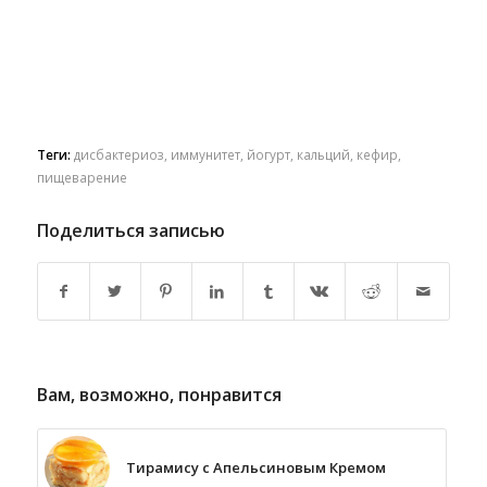
Теги:
дисбактериоз
,
иммунитет
,
йогурт
,
кальций
,
кефир
,
пищеварение
Поделиться записью
Вам, возможно, понравится
Тирамису с Апельсиновым Кремом