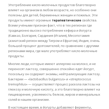
Употребление кисло-молочных продуктов благотворно
влияет на организм в любом возрасте, но особенно они
полезны для детей, беременных женщин и пожилых. Эти
продукты имеют огромные
терапевтические
свойства.
Всеми учёными признан факт, что в тех регионах где
традиционно высоко потребление кефира и йогурта
(Кавказ, Болгария, Сардиния (Италия), Месопотамия
(азиатский регион между Тигром и Ефратом), Индия, очень
большой процент долгожителей, по сравнению с другими
регионами мира, где мало употребляют кисло-молочные
продукты.
Многие люди, которые имеют аллергию на молоко, и не
переносят лактозу, совершенно спокойно едят йогурт,
поскольку он содержит энзимы, нейтрализующие лактозу.
Бактерии — «lactobacillus bulgaricus» и «streptococcus
tremophilus» — осуществляют процесс раскола лактозы на
глюкозу и молочную кислоту, а это благотворно влияет на
пищеварение, усвояемость белков, жиров и минеральных
солей в нашем организме.
В настоящее время, в йогурты добавляют ферменты,