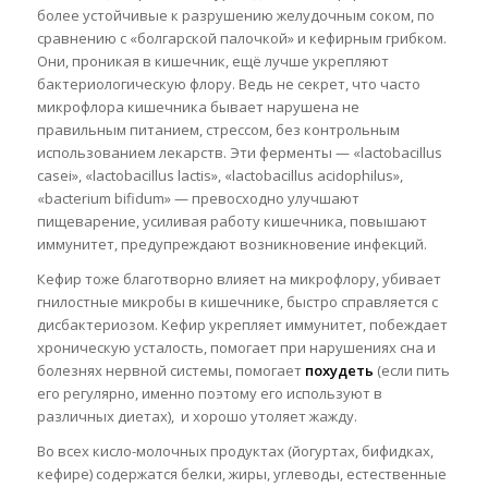
более устойчивые к разрушению желудочным соком, по
сравнению с «болгарской палочкой» и кефирным грибком.
Они, проникая в кишечник, ещё лучше укрепляют
бактериологическую флору. Ведь не секрет, что часто
микрофлора кишечника бывает нарушена не
правильным питанием, стрессом, без контрольным
использованием лекарств. Эти ферменты — «lactobacillus
casei», «lactobacillus lactis», «lactobacillus acidophilus»,
«bacterium bifidum» — превосходно улучшают
пищеварение, усиливая работу кишечника, повышают
иммунитет, предупреждают возникновение инфекций.
Кефир тоже благотворно влияет на микрофлору, убивает
гнилостные микробы в кишечнике, быстро справляется с
дисбактериозом. Кефир укрепляет иммунитет, побеждает
хроническую усталость, помогает при нарушениях сна и
болезнях нервной системы, помогает
похудеть
(если пить
его регулярно, именно поэтому его используют в
различных диетах), и хорошо утоляет жажду.
Во всех кисло-молочных продуктах (йогуртах, бифидках,
кефире) содержатся белки, жиры, углеводы, естественные