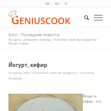
EN
RU
IT
Блог - Последние новости
Вы здесь:
Домашняя страница
/
Полезные свойства продуктов
/
Йогурт, кефир
Йогурт, кефир
/
/
10 апреля, 2008
в
Полезные свойства продуктов
от
Елена &
Альфредо
Йогурт и
кефир – это