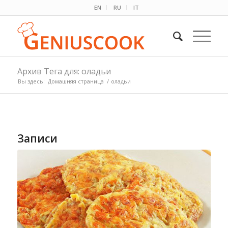
EN
RU
IT
Архив Тега для: оладьи
Вы здесь:
Домашняя страница
/
оладьи
Записи