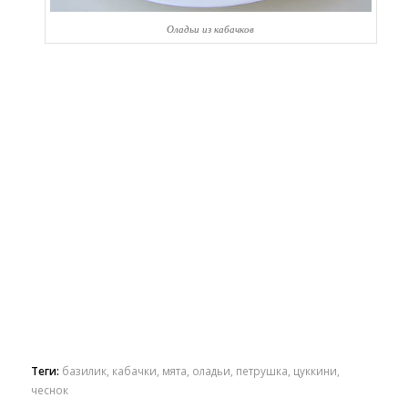
Оладьи из кабачков
Теги:
базилик
,
кабачки
,
мята
,
оладьи
,
петрушка
,
цуккини
,
чеснок