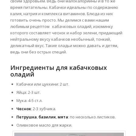
своим здоровьем. Ведь они малокалорийны и в то же
время питательны. Кабачки идеальны по содержанию
калия, натрия и комплекса витаминов. Блюда
из них
готовить очень просто. Мы делимся с вами нашим
любимым рецептом кабачковых оладий, изюминку
которого составляет чеснок и набор зелени, придающий
нейтральному вкусу кабачков необычный, тонкий,
деликатный вкус. Такие оладьи можно давать и детям,
ведь они без острых специй.
Ингредиенты для кабачковых
оладий
Кабачки или цуккини: 2 шт.
Яйца: 2-3 шт.
Мука: 4-5 ст.л.
Чеснок
: 2-3 зубчика.
Петрушка
,
базилик
,
мята
: по несколько листиков.
Оливковое масло для жарки.