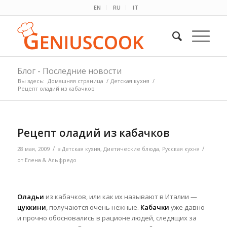
EN
RU
IT
Блог - Последние новости
Вы здесь:
Домашняя страница
/
Детская кухня
/
Рецепт оладий из кабачков
Рецепт оладий из кабачков
/
/
28 мая, 2009
в
Детская кухня
,
Диетические блюда
,
Русская кухня
от
Елена & Альфредо
Оладьи
из кабачков, или как их называют в Италии —
цуккини
, получаются очень нежные.
Кабачки
уже давно
и прочно обосновались в рационе людей, следящих за