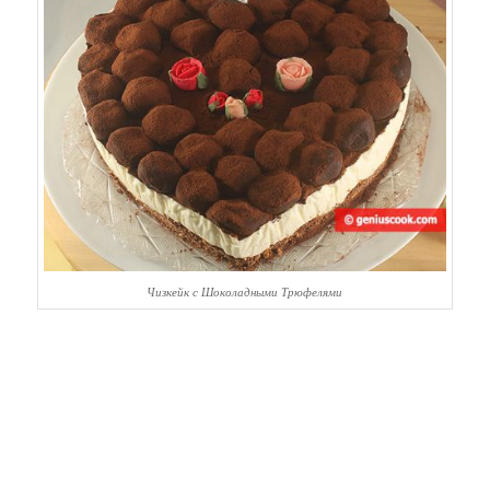
Чизкейк с Шоколадными Трюфелями