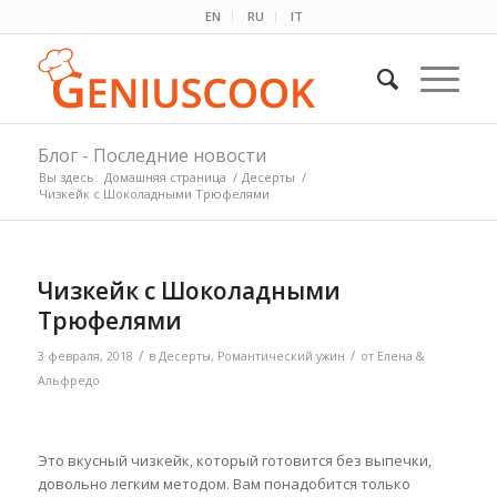
EN
RU
IT
Блог - Последние новости
Вы здесь:
Домашняя страница
/
Десерты
/
Чизкейк с Шоколадными Трюфелями
Чизкейк с Шоколадными
Трюфелями
/
/
3 февраля, 2018
в
Десерты
,
Романтический ужин
от
Елена &
Альфредо
Это вкусный чизкейк, который готовится без выпечки,
довольно легким методом. Вам понадобится только