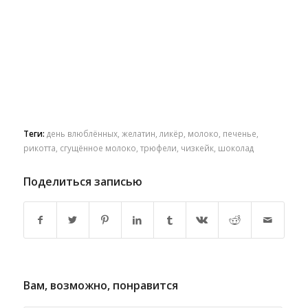
Теги:
день влюблённых
,
желатин
,
ликёр
,
молоко
,
печенье
,
рикотта
,
сгущённое молоко
,
трюфели
,
чизкейк
,
шоколад
Поделиться записью
Вам, возможно, понравится