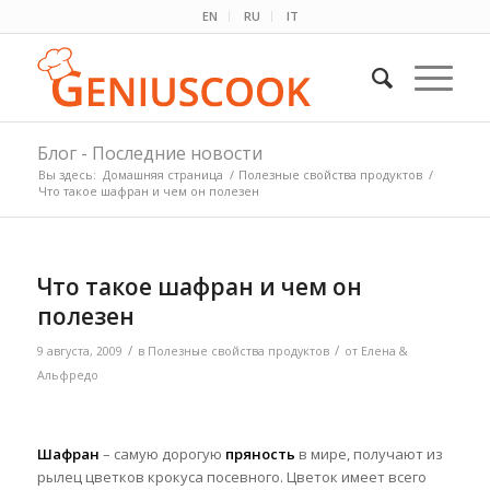
EN
RU
IT
Блог - Последние новости
Вы здесь:
Домашняя страница
/
Полезные свойства продуктов
/
Что такое шафран и чем он полезен
Что такое шафран и чем он
полезен
/
/
9 августа, 2009
в
Полезные свойства продуктов
от
Елена &
Альфредо
Шафран
– самую дорогую
пряность
в мире, получают из
рылец цветков крокуса посевного. Цветок имеет всего