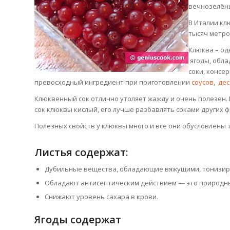
вечнозелёны
В Италии кл
тысяч метро
Клюква – од
ягоды, обла
соки, консер
превосходный ингредиент при приготовлении
соусов
,
дес
Клюквенный сок отлично утоляет жажду и очень полезен. 
сок клюквы кислый, его лучше разбавлять соками других ф
Полезных свойств у клюквы много и все они обусловлены
Листья содержат:
Дубильные вещества, обладающие вяжущими, тонизир
Обладают антисептическим действием — это природный
Снижают уровень сахара в крови.
Ягоды содержат