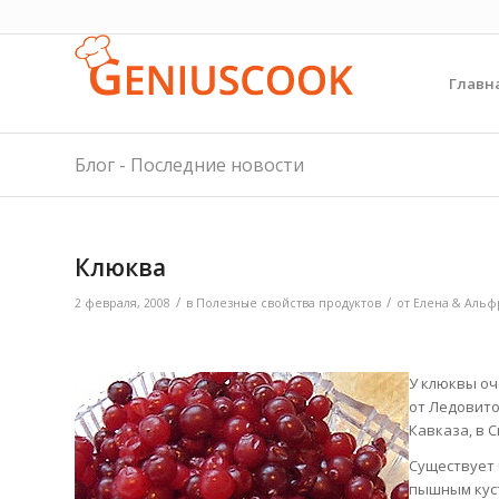
Главн
Блог - Последние новости
Клюква
/
/
2 февраля, 2008
в
Полезные свойства продуктов
от
Елена & Альф
У клюквы оч
от Ледовито
Кавказа, в 
Существует
пышным куст