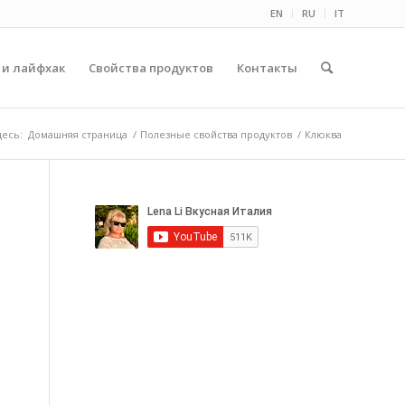
EN
RU
IT
 и лайфхак
Свойства продуктов
Контакты
десь:
Домашняя страница
/
Полезные свойства продуктов
/
Клюква