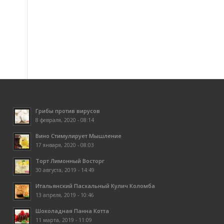
Грибы против вирусов
8 февраля, 2020 - 08:14
Вино Стимулирует Мышление
17 января, 2020 - 08:03
Торт Лимонный Восторг
30 августа, 2019 - 14:49
Итальянский Пасхальный Кулич Коломба
13 апреля, 2019 - 10:46
Шоколадная Панна Котта
11 марта, 2019 - 11:09