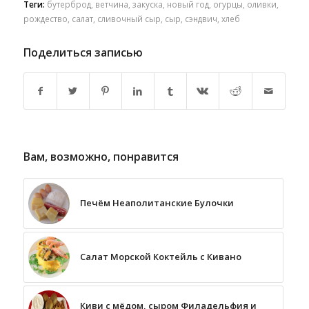
Теги:
бутерброд
,
ветчина
,
закуска
,
новый год
,
огурцы
,
оливки
,
рождество
,
салат
,
сливочный сыр
,
сыр
,
сэндвич
,
хлеб
Поделиться записью
Вам, возможно, понравится
Печём Неаполитанские Булочки
Салат Морской Коктейль с Кивано
Киви с мёдом, сыром Филадельфия и