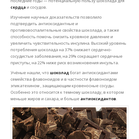
последние годы — потенциальную пользу шоколада для
сердца
и сосудов.
Изучение научных доказательств позволило
подтвердить антиоксидантные и
противовоспалительные свойства шоколада, а также
способность помочь снизить кровяное давление и
увеличить чувствительность инсулина. Высокий уровень
потребления шоколада на 37% снижает сердечно-
сосудистые заболевания, на 29% сокращает сердечные
приступы, на 22% ниже риск возникновения инсульта.
Учёные нашли, что
шоколад
богат антиоксидантами
семейства флавоноидов и в частности флавоноидом
эпикатехином , защищающим кровеносные сосуды.
Особенно это относится к темному шоколаду, в котором
меньше жиров и сахара, и больше
антиоксидантов
.