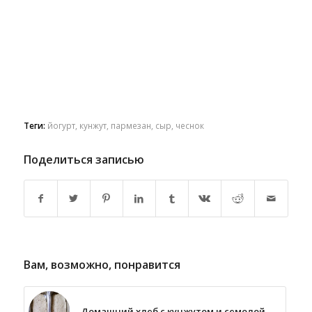
Теги:
йогурт
,
кунжут
,
пармезан
,
сыр
,
чеснок
Поделиться записью
Вам, возможно, понравится
Домашний хлеб с кунжутом и семолой