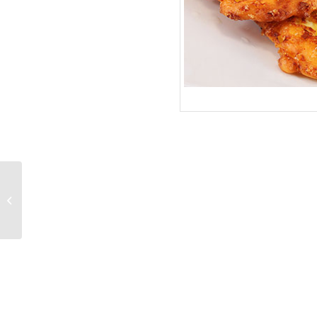
Как приготовить
жареные артишоки