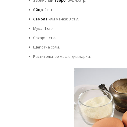
Зернистый
творог
5%: 450 гр.
Яйца
: 2 шт.
Семола
или манка: 3 ст.л.
Мука: 1 ст.л.
Сахар: 1 ст.л.
Щепотка соли.
Растительное масло для жарки.