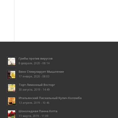
Грибы против вирусов
8 февраля, 2020 - 08:14
Вино Стимулирует Мышление
17 января, 2020 - 08:03
Торт Лимонный Восторг
30 августа, 2019 - 14:49
Итальянский Пасхальный Кулич Коломба
13 апреля, 2019 - 10:46
Шоколадная Панна Котта
11 марта, 2019 - 11:09