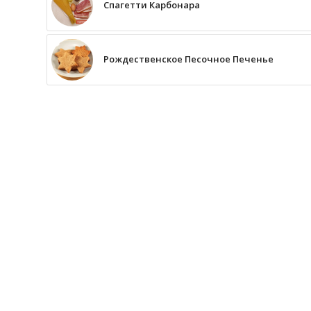
Спагетти Карбонара
Рождественское Песочное Печенье