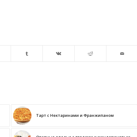
Тарт с Нектаринами и Франжипаном
Овсяные оладьи с ягодами и мандариновым