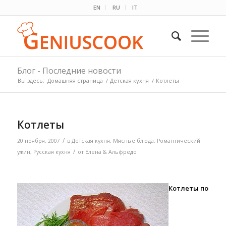
EN
RU
IT
Блог - Последние новости
Вы здесь:
Домашняя страница
/
Детская кухня
/
Котлеты
Котлеты
/
20 ноября, 2007
в
Детская кухня
,
Мясные блюда
,
Романтический
/
ужин
,
Русская кухня
от
Елена & Альфредо
Котлеты по