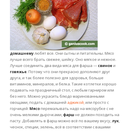
домашнему
любят все. Они сытны и питательны. Мясо
лучше всего брать свежее, шейку. Оно мягкое и нежное.
Лучше соединить два вида мяса для фарша —
свиное
и
говяжье
. Потому что они прекрасно дополняют друг
друга, и так более полезно для здоровья, больше
витаминов, минералов, и белка. Такие котлетки хорошо
подавать на праздничный стол,
с любым гарниром или
без него. Можно украсить блюдо маринованными
овощами, подать с домашней
аджикой,
или просто с
горчицей.
Мясо
перемалывать надо на мясорубке с не
очень мелкими дырочками,
фарш
не должен походить на
пасту. Добавлять в фарш можно всё по вашему вкусу,
лук
,
чеснок, специи, зелень, всё в соответствии с вашими