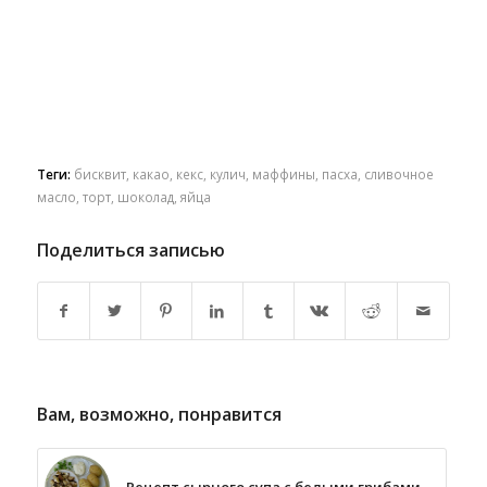
Теги:
бисквит
,
какао
,
кекс
,
кулич
,
маффины
,
пасха
,
сливочное
масло
,
торт
,
шоколад
,
яйца
Поделиться записью
Вам, возможно, понравится
Рецепт сырного супа с белыми грибами