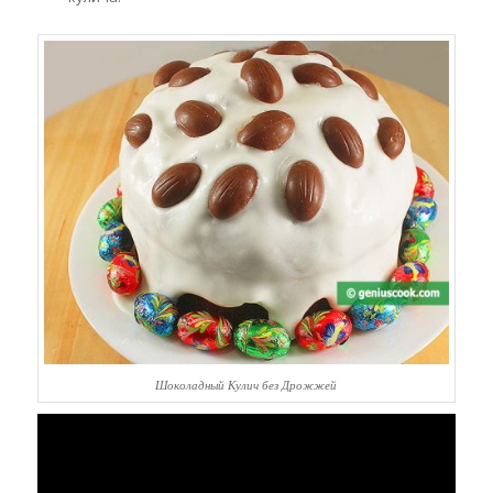
Шоколадный Кулич без Дрожжей