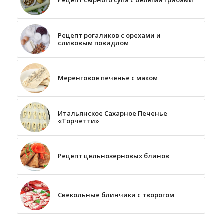
Рецепт рогаликов с орехами и
сливовым повидлом
Меренговое печенье с маком
Итальянское Сахарное Печенье
«Торчетти»
Рецепт цельнозерновых блинов
Свекольные блинчики с творогом