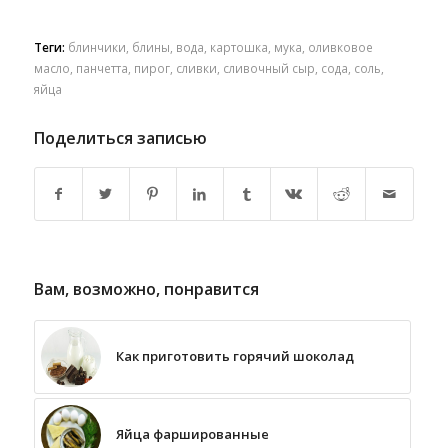
Теги:
блинчики
,
блины
,
вода
,
картошка
,
мука
,
оливковое
масло
,
панчетта
,
пирог
,
сливки
,
сливочный сыр
,
сода
,
соль
,
яйца
Поделиться записью
Вам, возможно, понравится
Как приготовить горячий шоколад
Яйца фаршированные