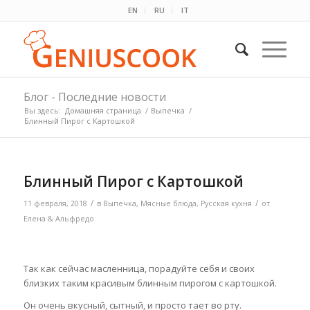
EN
RU
IT
Блог - Последние новости
Вы здесь:
Домашняя страница
/
Выпечка
/
Блинный Пирог с Картошкой
Блинный Пирог с Картошкой
/
/
11 февраля, 2018
в
Выпечка
,
Мясные блюда
,
Русская кухня
от
Елена & Альфредо
Так как сейчас масленница, порадуйте себя и своих
близких таким красивым блинным пирогом с картошкой.
Он очень вкусный, сытный, и просто тает во рту.