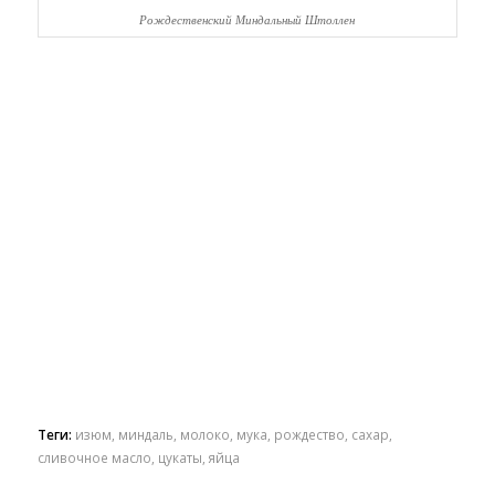
Рождественский Миндальный Штоллен
Теги:
изюм
,
миндаль
,
молоко
,
мука
,
рождество
,
сахар
,
сливочное масло
,
цукаты
,
яйца