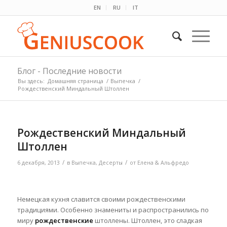
EN
RU
IT
Блог - Последние новости
Вы здесь:
Домашняя страница
/
Выпечка
/
Рождественский Миндальный Штоллен
Рождественский Миндальный
Штоллен
/
/
6 декабря, 2013
в
Выпечка
,
Десерты
от
Елена & Альфредо
Немецкая кухня славится своими рождественскими
традициями. Особенно знамениты и распространились по
миру
рождественские
штоллены. Штоллен, это сладкая