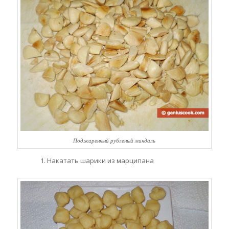
Поджаренный рубленый миндаль
Накатать шарики из марципана