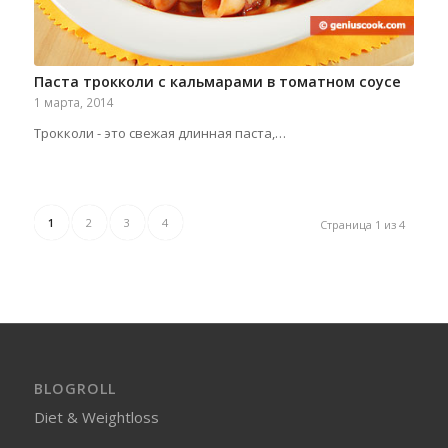
Паста трокколи с кальмарами в томатном соусе
1 марта, 2014
Трокколи - это свежая длинная паста,…
1
2
3
4
Страница 1 из 4
BLOGROLL
Diet & Weightloss