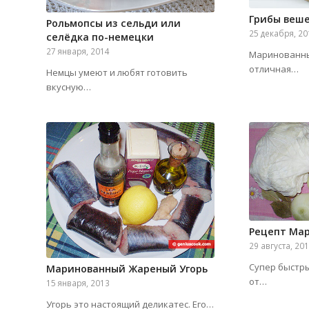
Грибы веш
Рольмопсы из сельди или
25 декабря, 2
селёдка по-немецки
27 января, 2014
Маринованны
отличная…
Немцы умеют и любят готовить
вкусную…
Рецепт Ма
29 августа, 20
Супер быстры
Маринованный Жареный Угорь
от…
15 января, 2013
Угорь это настоящий деликатес. Его…