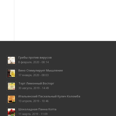
Грибы против вирусов
8 февраля, 2020 - 08:14
Вино Стимулирует Мышление
17 января, 2020 - 08:03
Торт Лимонный Восторг
30 августа, 2019 - 14:49
Итальянский Пасхальный Кулич Коломба
13 апреля, 2019 - 10:46
Шоколадная Панна Котта
11 марта, 2019 - 11:09