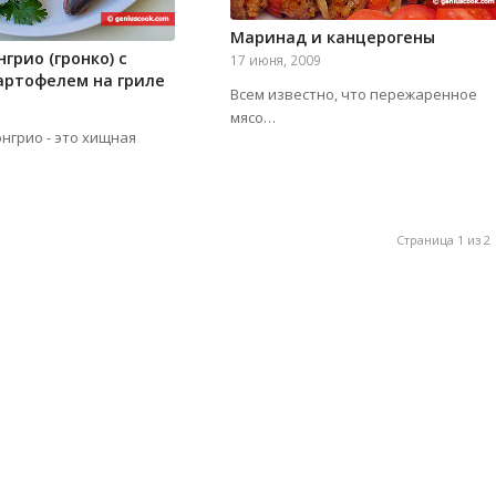
Маринад и канцерогены
грио (гронко) с
17 июня, 2009
артофелем на гриле
Всем известно, что пережаренное
мясо…
онгрио - это хищная
Страница 1 из 2