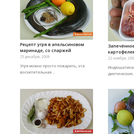
Рецепт угря в апельсиновом
Запечённое
маринаде, со спаржей
картофеле
25 декабря, 2009
22 ноября, 20
Угря можно просто пожарить, эта
Индюшатина 
восхитительная…
диетических