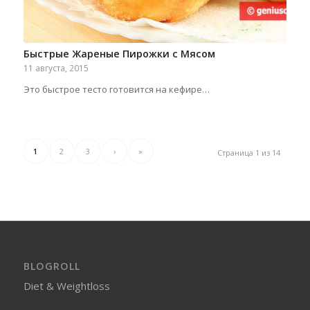
Быстрые Жареные Пирожки с Мясом
11 августа, 2015
Это быстрое тесто готовится на кефире…
1
2
3
›
»
Страница 1 из 14
BLOGROLL
Diet & Weightloss