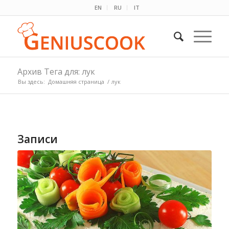
EN
RU
IT
Архив Тега для: лук
Вы здесь:
Домашняя страница
/
лук
Записи