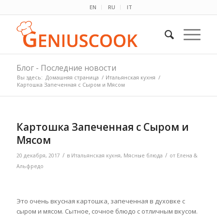
EN
RU
IT
Блог - Последние новости
Вы здесь:
Домашняя страница
/
Итальянская кухня
/
Картошка Запеченная с Сыром и Мясом
Картошка Запеченная с Сыром и
Мясом
/
/
20 декабря, 2017
в
Итальянская кухня
,
Мясные блюда
от
Елена &
Альфредо
Это очень вкусная картошка, запеченная в духовке с
сыром и мясом. Сытное, сочное блюдо с отличным вкусом.