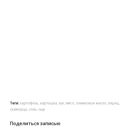
Теги:
картофель
,
картошка
,
лук
,
мясо
,
оливковое масло
,
перец
,
скаморца
,
соль
,
сыр
Поделиться записью