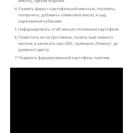
мякоть, сделав лодочки.
Размять фарш с картофельной мякотью, посолить,
поперчить, добавить оливковое масло, и сыр,
нарезанный кубиками.
Нафаршировать этой смесью половинки картофеля.
Поместить их на противень, полить ещё немного
маслом, и запекать при 200С, примерно 20 минут, до
румяного цвета.
Подавать фаршированный картофель горячим.