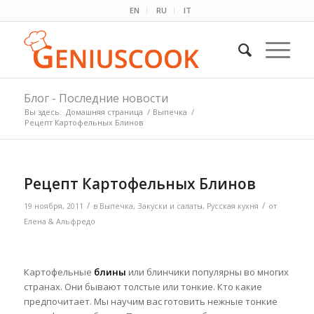
EN
RU
IT
Блог - Последние новости
Вы здесь:
Домашняя страница
/
Выпечка
/
Рецепт Картофельных Блинов
Рецепт Картофельных Блинов
/
/
19 ноября, 2011
в
Выпечка
,
Закуски и салаты
,
Русская кухня
от
Елена & Альфредо
Картофельные
блины
или блинчики популярны во многих
странах. Они бывают толстые или тонкие. Кто какие
предпочитает. Мы научим вас готовить нежные тонкие