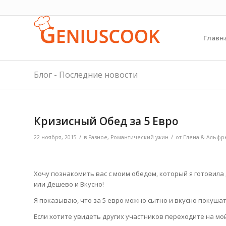
Главн
Блог - Последние новости
Кризисный Обед за 5 Евро
/
/
22 ноября, 2015
в
Разное
,
Романтический ужин
от
Елена & Альфр
Хочу познакомить вас с моим обедом, который я готовила
или Дешево и Вкусно!
Я показываю, что за 5 евро можно сытно и вкусно покушат
Если хотите увидеть других участников переходите на мой 