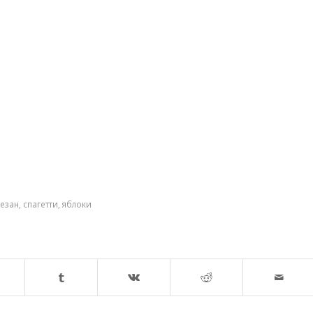
езан
,
спагетти
,
яблоки