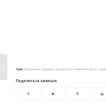
Цикорий Эндивий с
Ветчиной и Сыром
Теги:
баклажаны
,
карамель
,
моцарелла
,
оливковое масло
,
парм
Поделиться записью