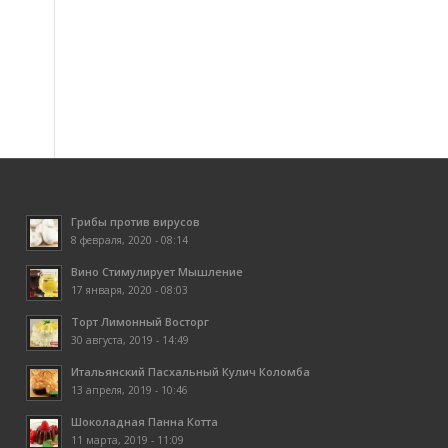
Грибы против вирусов
8 февраля, 2020 - 08:14
Вино Стимулирует Мышление
17 января, 2020 - 08:03
Торт Лимонный Восторг
30 августа, 2019 - 14:49
Итальянский Пасхальный Кулич Коломба
13 апреля, 2019 - 10:46
Шоколадная Панна Котта
11 марта, 2019 - 11:09