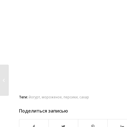
Необычные Пирожки
с Картошкой и
Моцарелл...
Теги:
йогурт
,
мороженое
,
персики
,
сахар
Поделиться записью