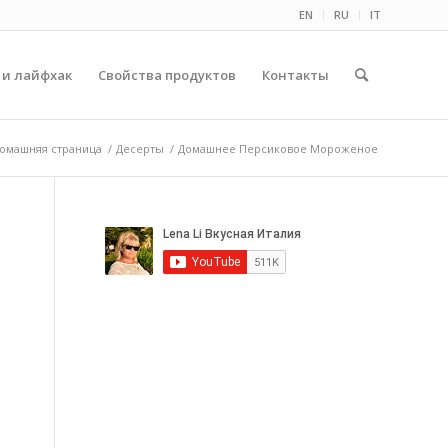
EN
RU
IT
 и лайфхак
Свойства продуктов
Контакты
омашняя страница
/
Десерты
/
Домашнее Персиковое Мороженое