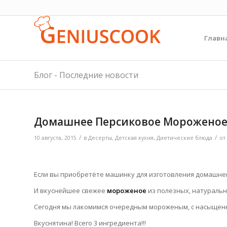
Главн
Блог - Последние новости
Домашнее Персиковое Морожено
/
/
10 августа, 2015
в
Десерты
,
Детская кухня
,
Диетические блюда
от
Если вы приобретёте машинку для изготовления домашнег
И вкуснейшее свежее
мороженое
из полезных, натуральн
Сегодня мы лакомимся очередным мороженым, c насыщенн
Вкуснятина! Всего 3 ингредиента!!!