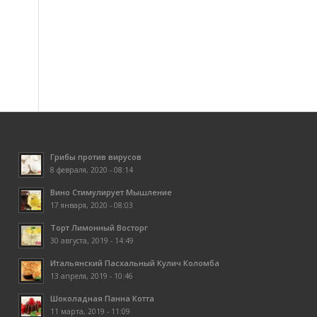
Грибы против вирусов
8 февраля, 2020 - 08:14
Вино Стимулирует Мышление
17 января, 2020 - 08:03
Торт Лимонный Восторг
30 августа, 2019 - 14:49
Итальянский Пасхальный Кулич Коломба
13 апреля, 2019 - 10:46
Шоколадная Панна Котта
11 марта, 2019 - 11:09