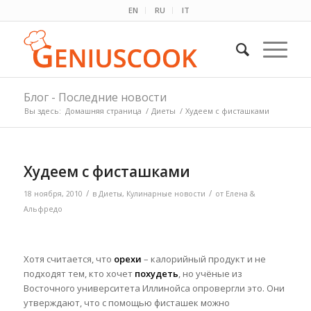
EN
RU
IT
Блог - Последние новости
Вы здесь:
Домашняя страница
/
Диеты
/
Худеем с фисташками
Худеем с фисташками
/
/
18 ноября, 2010
в
Диеты
,
Кулинарные новости
от
Елена &
Альфредо
Хотя считается, что
орехи
– калорийный продукт и не
подходят тем, кто хочет
похудеть
, но учёные из
Восточного университета Иллинойса опровергли это. Они
утверждают, что с помощью фисташек можно