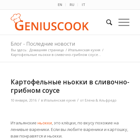
EN
RU
IT
Блог - Последние новости
Вы здесь:
Домашняя страница
/
Итальянская кухня
/
Картофельные ньокки в сливочно-грибном соусе...
Картофельные ньокки в сливочно-
грибном соусе
/
/
10 января, 2016
в
Итальянская кухня
от
Елена & Альфредо
Итальянские
ньокки
, это клёцки, по вкусу похожие на
ленивые вареники. Если вы любите вареники и картошку,
вам понравятся и ньокки.