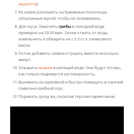
ньокетти
).
Их нужно разложить на бумажные полотенца,
обсыпанные мукой, чтобы не склеивались.
Для соуса: Замочить
грибы
в холодной воде
примерно на 20-30 мин. Затем отжать от воды,
измельчить и обжарить их с 2-3 ст.л. оливкового
масла.
Потом добавить сливки и тушить вместе несколько
минут.
Отварить
ньокки
в кипящей воде. Они будут готовы,
как только поднимутся на поверхность.
Вынимать их шумовкой и быстро помещать в горячий
сливочно-грибной соус.
Подавать сразу же, посыпав тёртым пармезаном.