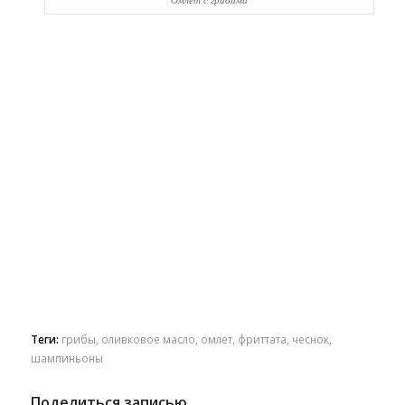
Теги:
грибы
,
оливковое масло
,
омлет
,
фриттата
,
чеснок
,
шампиньоны
Поделиться записью