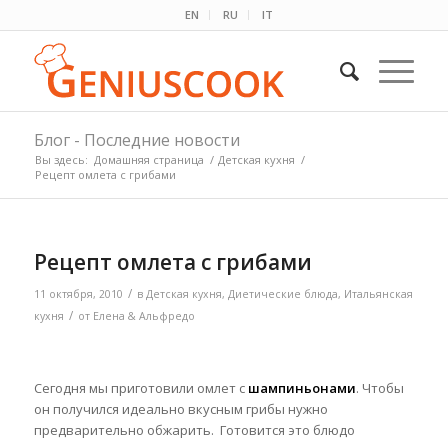
EN
RU
IT
Блог - Последние новости
Вы здесь:
Домашняя страница
/
Детская кухня
/
Рецепт омлета с грибами
Рецепт омлета с грибами
/
11 октября, 2010
в
Детская кухня
,
Диетические блюда
,
Итальянская
/
кухня
от
Елена & Альфредо
Сегодня мы приготовили омлет с
шампиньонами
. Чтобы
он получился идеально вкусным грибы нужно
предварительно обжарить. Готовится это блюдо