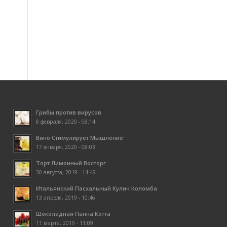
Грибы против вирусов
8 февраля, 2020 - 08:14
Вино Стимулирует Мышление
17 января, 2020 - 08:03
Торт Лимонный Восторг
30 августа, 2019 - 14:49
Итальянский Пасхальный Кулич Коломба
13 апреля, 2019 - 10:46
Шоколадная Панна Котта
11 марта, 2019 - 11:09