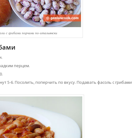
оли с грибами порчини по-итальянски
ибами
и.
ладким перцем.
0.
т 5-6. Посолить, поперчить по вкусу. Подавать фасоль с грибами