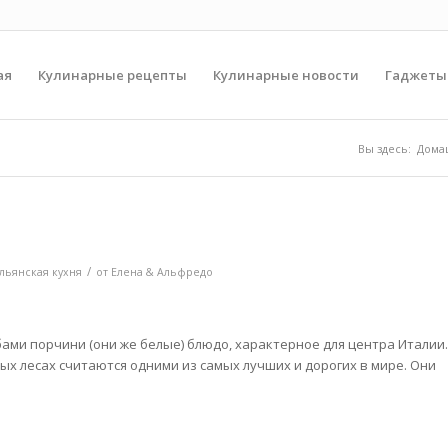
ая
Кулинарные рецепты
Кулинарные новости
Гаджеты
Вы здесь:
Дома
/
льянская кухня
от
Елена & Альфредо
бами порчини (они же белые) блюдо, характерное для центра Италии.
ых лесах считаются одними из самых лучших
и дорогих в мире. Они
и