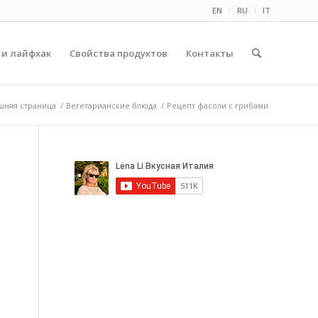
EN
RU
IT
 и лайфхак
Свойства продуктов
Контакты
шняя страница
/
Вегетарианские блюда
/
Рецепт фасоли с грибами