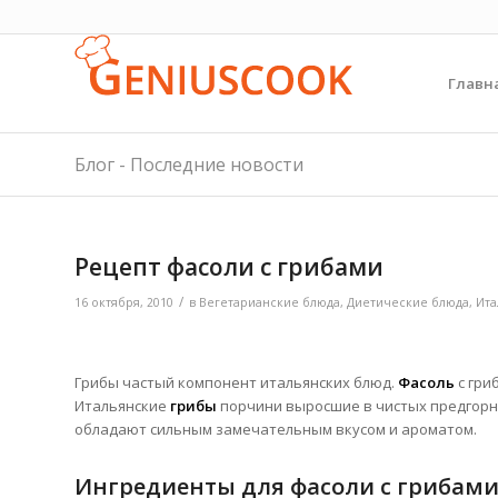
Главн
Блог - Последние новости
Рецепт фасоли с грибами
/
16 октября, 2010
в
Вегетарианские блюда
,
Диетические блюда
,
Ита
Грибы частый компонент итальянских блюд.
Фасоль
с гри
Итальянские
грибы
порчини выросшие в чистых предгорн
обладают сильным замечательным вкусом и ароматом.
Ингредиенты для фасоли с грибам