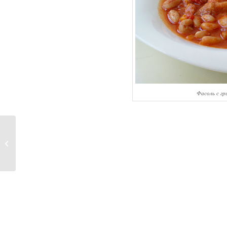
Фасоль с гр
Модная выпечка