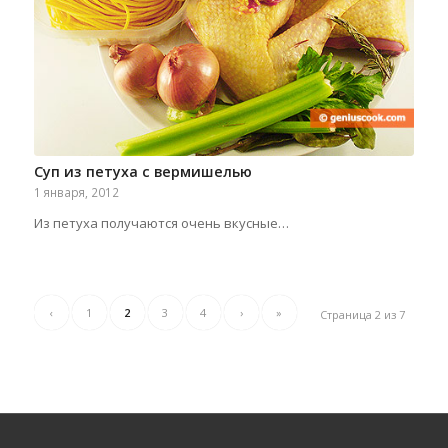
Суп из петуха с вермишелью
1 января, 2012
Из петуха получаются очень вкусные…
‹
1
2
3
4
›
»
Страница 2 из 7