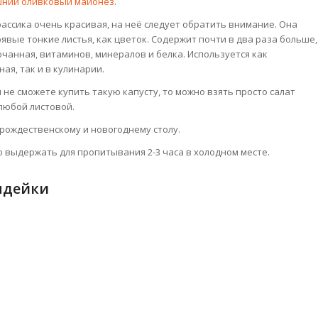
ний оливковый майонез
.
ассика очень красивая, на неё следует обратить внимание. Она
явые тонкие листья, как цветок. Содержит почти в два раза больше,
чанная, витаминов, минералов и белка. Используется как
ая, так и в кулинарии.
ы не сможете купить такую капусту, то можно взять просто салат
любой листовой.
 рождественскому и новогоднему столу.
о выдержать для пропитывания 2-3 часа в холодном месте.
ндейки