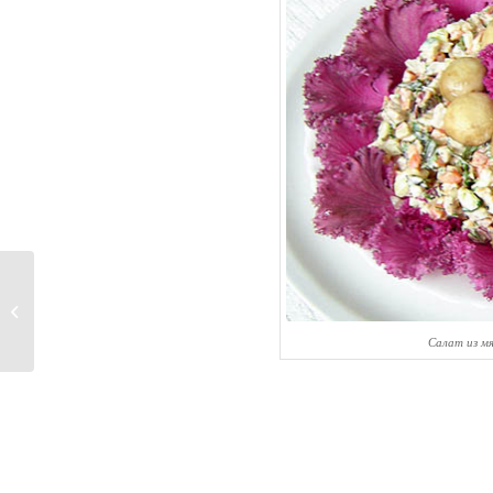
Морковь рвётся в
лидеры
Салат из м