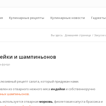
ая
Кулинарные рецепты
Кулинарные новости
Гаджеты
Вы здесь:
Домашняя страница
/
Закуски 
ндейки и шампиньонов
льфредо
клюзивный рецепт салата, который придуман нами.
влен из отварного нежного мяса
индейки
и собственноручно
нных шампиньонов
.
ь используется отварная
морковь
, фиолетовая капуста брассика и