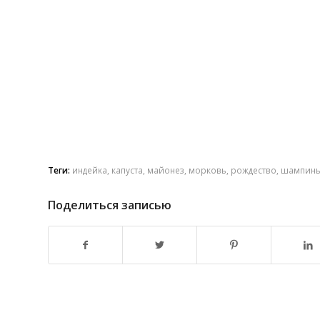
Теги:
индейка
,
капуста
,
майонез
,
морковь
,
рождество
,
шампин
Поделиться записью