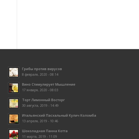
Грибы против вирусов
8 февраля, 2020 - 08:14
Вино Стимулирует Мышление
17 января, 2020 - 08:03
Торт Лимонный Восторг
30 августа, 2019 - 14:49
Итальянский Пасхальный Кулич Коломба
13 апреля, 2019 - 10:46
Шоколадная Панна Котта
11 марта, 2019 - 11:09