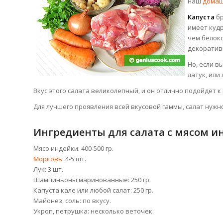
наш
домаш
Капуста
бр
имеет кудр
чем белоко
декоративн
Но, если в
латук
,
или 
Вкус этого салата великолепный, и он отлично подойдёт к
Для лучшего проявления всей вкусовой гаммы, салат нужн
Ингредиенты для салата с мясом и
Мясо индейки: 400-500 гр.
Морковь
: 4-5 шт.
Лук: 3 шт.
Шампиньоны маринованные: 250 гр.
Капуста кале или любой салат: 250 гр.
Майонез, соль: по вкусу.
Укроп, петрушка: несколько веточек.