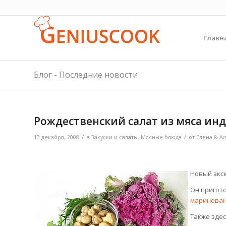
Главн
Блог - Последние новости
Рождественский салат из мяса и
/
/
13 декабря, 2008
в
Закуски и салаты
,
Мясные блюда
от
Елена & А
Новый экс
Он пригото
маринова
Также здес