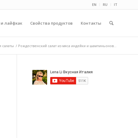
EN
RU
IT
 и лайфхак
Свойства продуктов
Контакты
и салаты
/
Рождественский салат из мяса индейки и шампиньонов...