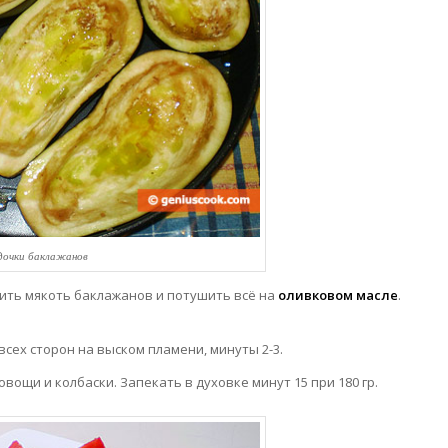
дочки баклажанов
вить мякоть баклажанов и потушить всё на
оливковом масле
.
всех сторон на выском пламени, минуты 2-3.
ощи и колбаски. Запекать в духовке минут 15 при 180 гр.