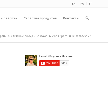
EN
RU
IT
 и лайфхак
Свойства продуктов
Контакты
траница
/
Мясные блюда
/
Баклажаны фаршированные колбасками