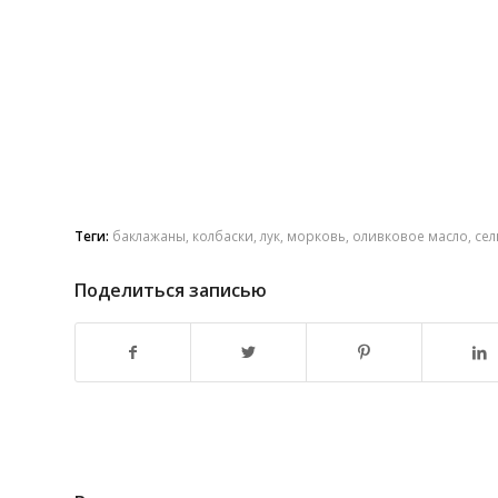
Теги:
баклажаны
,
колбаски
,
лук
,
морковь
,
оливковое масло
,
сел
Поделиться записью