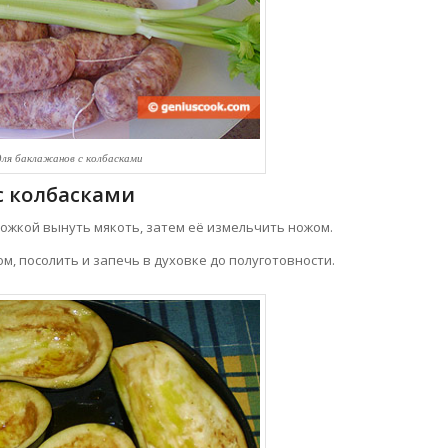
ля баклажанов с колбасками
с колбасками
ожкой вынуть мякоть, затем её измельчить ножом.
, посолить и запечь в духовке до полуготовности.