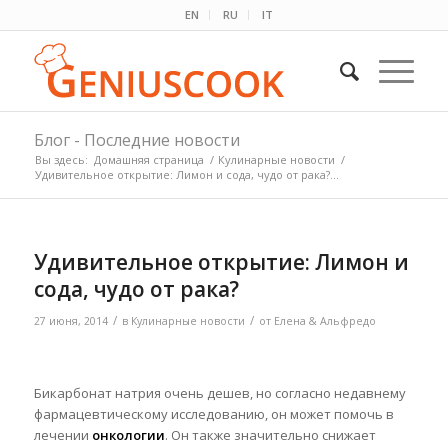
EN
RU
IT
Блог - Последние новости
Вы здесь:
Домашняя страница
/
Кулинарные новости
/
Удивительное открытие: Лимон и сода, чудо от рака?...
Удивительное открытие: Лимон и
сода, чудо от рака?
/
/
27 июня, 2014
в
Кулинарные новости
от
Елена & Альфредо
Бикарбонат натрия очень дешев, но согласно недавнему
фармацевтическому исследованию, он может помочь в
лечении
онкологии
. Он также значительно снижает