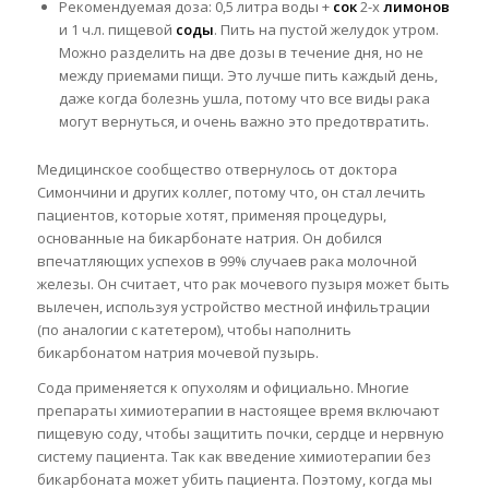
Рекомендуемая доза: 0,5 литра воды +
сок
2-х
лимонов
и 1 ч.л. пищевой
соды
. Пить на пустой желудок утром.
Можно разделить на две дозы в течение дня, но не
между приемами пищи. Это лучше пить каждый день,
даже когда болезнь ушла, потому что все виды рака
могут вернуться, и очень важно это предотвратить.
Медицинское сообщество отвернулось от доктора
Симончини и других коллег, потому что, он стал лечить
пациентов, которые хотят, применяя процедуры,
основанные на бикарбонате натрия. Он добился
впечатляющих успехов в 99% случаев рака молочной
железы. Он считает, что рак мочевого пузыря может быть
вылечен, используя устройство местной инфильтрации
(по аналогии с катетером), чтобы наполнить
бикарбонатом натрия мочевой пузырь.
Сода применяется к опухолям и официально. Многие
препараты химиотерапии в настоящее время включают
пищевую соду, чтобы защитить почки, сердце и нервную
систему пациента. Так как введение химиотерапии без
бикарбоната может убить пациента. Поэтому, когда мы