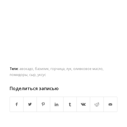
Теги:
авокадо
,
базилик
,
горчица
,
лук
,
оливковое масло
,
помидоры
,
сыр
,
уксус
Поделиться записью