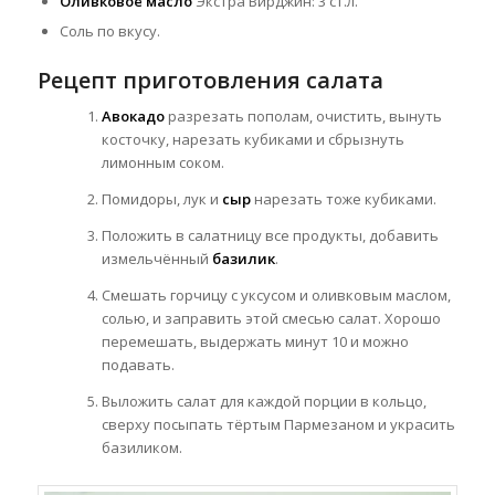
Оливковое масло
Экстра Вирджин: 3 ст.л.
Соль по вкусу.
Рецепт приготовления салата
Авокадо
разрезать пополам, очистить, вынуть
косточку, нарезать кубиками и сбрызнуть
лимонным соком.
Помидоры, лук и
сыр
нарезать тоже кубиками.
Положить в салатницу все продукты, добавить
измельчённый
базилик
.
Смешать горчицу с уксусом и оливковым маслом,
солью, и заправить этой смесью салат. Хорошо
перемешать, выдержать минут 10 и можно
подавать.
Выложить салат для каждой порции в кольцо,
сверху посыпать тёртым Пармезаном и украсить
базиликом.