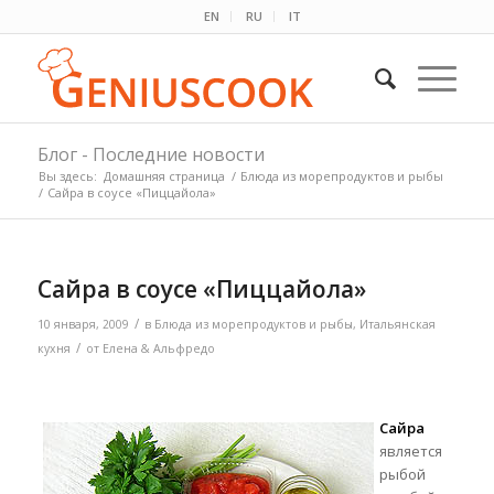
EN
RU
IT
Блог - Последние новости
Вы здесь:
Домашняя страница
/
Блюда из морепродуктов и рыбы
/
Сайра в соусе «Пиццайола»
Сайра в соусе «Пиццайола»
/
10 января, 2009
в
Блюда из морепродуктов и рыбы
,
Итальянская
/
кухня
от
Елена & Альфредо
Сайра
является
рыбой