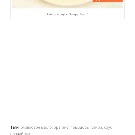
Сайра в соусе "Пиццайола"
Теги:
оливковое масло
,
орегано
,
помидоры
,
сайра
,
соус
пиццайола