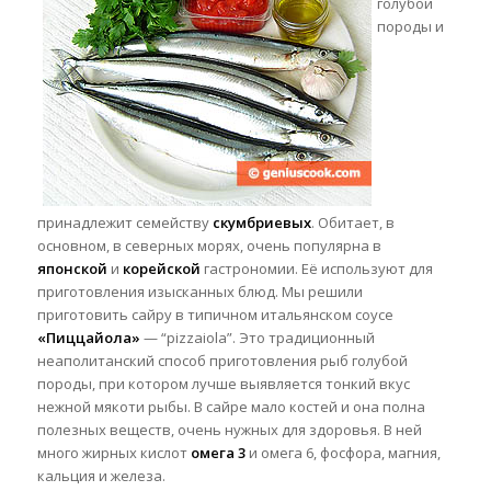
голубой
породы и
принадлежит семейству
скумбриевых
. Обитает, в
основном, в северных морях, очень популярна в
японской
и
корейской
гастрономии. Её используют для
приготовления изысканных блюд. Мы решили
приготовить сайру в типичном итальянском соусе
«Пиццайола»
— “pizzaiola”. Это традиционный
неаполитанский
способ приготовления рыб голубой
породы, при котором лучше выявляется тонкий вкус
нежной мякоти рыбы. В сайре мало костей и она полна
полезных веществ, очень нужных для здоровья. В ней
много жирных кислот
омега 3
и омега 6, фосфора, магния,
кальция и железа.