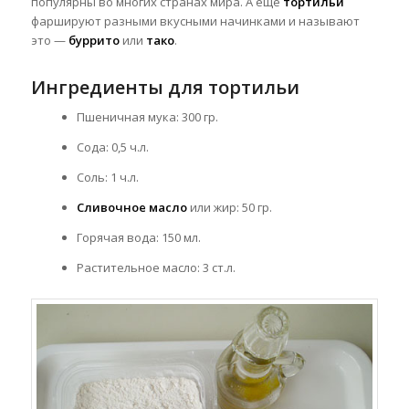
популярны во многих странах мира. А ещё
тортильи
фаршируют разными вкусными начинками и называют
это —
буррито
или
тако
.
Ингредиенты для тортильи
Пшеничная мука: 300 гр.
Сода: 0,5 ч.л.
Соль: 1 ч.л.
Сливочное масло
или жир: 50 гр.
Горячая вода: 150 мл.
Растительное масло: 3 ст.л.