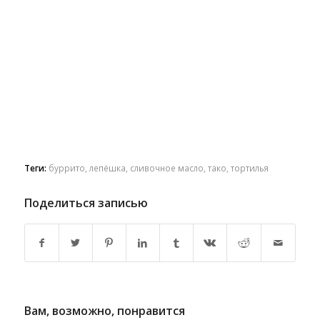
Теги:
буррито
,
лепёшка
,
сливочное масло
,
тако
,
тортилья
Поделиться записью
Вам, возможно, понравится