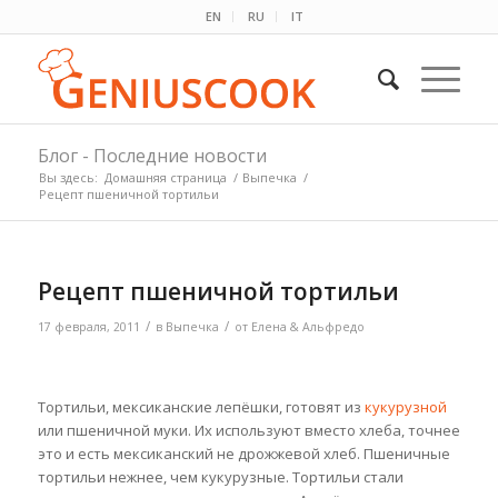
EN
RU
IT
Блог - Последние новости
Вы здесь:
Домашняя страница
/
Выпечка
/
Рецепт пшеничной тортильи
Рецепт пшеничной тортильи
/
/
17 февраля, 2011
в
Выпечка
от
Елена & Альфредо
Тортильи, мексиканские лепёшки, готовят из
кукурузной
или пшеничной муки. Их используют вместо хлеба, точнее
это и есть мексиканский не дрожжевой хлеб. Пшеничные
тортильи
нежнее, чем кукурузные. Тортильи стали