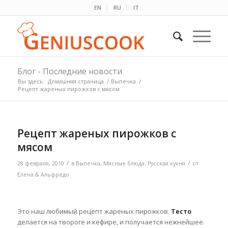
EN
RU
IT
Блог - Последние новости
Вы здесь:
Домашняя страница
/
Выпечка
/
Рецепт жареных пирожков с мясом
Рецепт жареных пирожков с
мясом
/
/
28 февраля, 2010
в
Выпечка
,
Мясные блюда
,
Русская кухня
от
Елена & Альфредо
Это наш любимый рецепт жареных пирожков.
Тесто
делается на твороге и кефире, и получается нежнейшее.