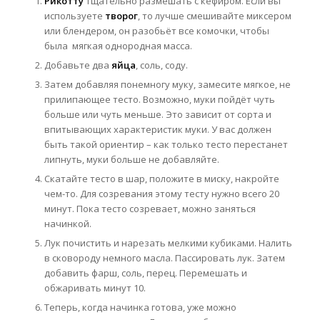
Рикотту
тщательно размешать с кефиром. Если вы
используете
творог
, то лучше смешивайте миксером
или блендером, он разобьёт все комочки, чтобы
была мягкая однородная масса.
Добавьте два
яйца
, соль, соду.
Затем добавляя понемногу муку, замесите мягкое, не
прилипающее тесто. Возможно, муки пойдёт чуть
больше или чуть меньше. Это зависит от сорта и
впитывающих характеристик муки. У вас должен
быть такой ориентир – как только тесто перестанет
липнуть, муки больше не добавляйте.
Скатайте тесто в шар, положите в миску, накройте
чем-то. Для созревания этому тесту нужно всего 20
минут. Пока тесто созревает, можно заняться
начинкой.
Лук почистить и нарезать мелкими кубиками. Налить
в сковороду немного масла. Пассировать лук. Затем
добавить фарш, соль, перец. Перемешать и
обжаривать минут 10.
Теперь, когда начинка готова, уже можно