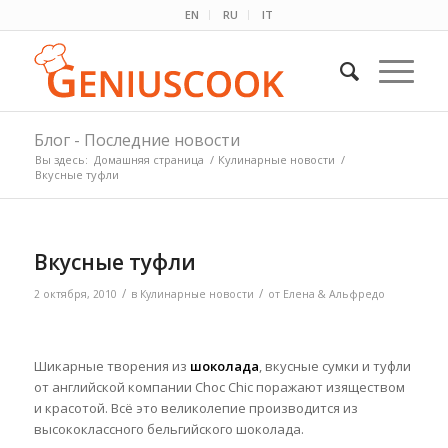
EN
RU
IT
Блог - Последние новости
Вы здесь:
Домашняя страница
/
Кулинарные новости
/
Вкусные туфли
Вкусные туфли
/
/
2 октября, 2010
в
Кулинарные новости
от
Елена & Альфредо
Шикарные творения из
шоколада
, вкусные сумки и туфли
от английской компании Choc Chic поражают изяществом
и красотой. Всё это великолепие производится из
высококлассного бельгийского шоколада.