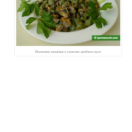
Ньокетти тушёные в сливочно-грибном соусе