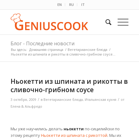
EN
RU
IT
Блог - Последние новости
Вы здесь:
Домашняя страница
/
Вегетарианские блюда
/
Ньокетти из шпината и рикотты в сливочно-грибном соусе...
Ньокетти из шпината и рикотты в
сливочно-грибном соусе
/
/
3 октября, 2009
в
Вегетарианские блюда
,
Итальянская кухня
от
Елена & Альфредо
Мы уже научились делать
ньокетти
по-сицилийски по
этому рецепту
Ньокетти из шпината с рикоттой
. Мы их