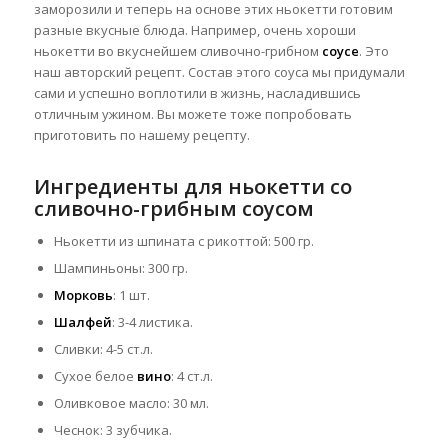
заморозили и теперь на основе этих ньокетти готовим
разные вкусные блюда. Например, очень хороши
ньокетти во вкуснейшем сливочно-грибном
соусе
. Это
наш авторский рецепт.
Состав этого соуса мы придумали
сами и успешно воплотили в жизнь, насладившись
отличным ужином. Вы можете тоже попробовать
приготовить по нашему рецепту.
Ингредиенты для ньокетти со
сливочно-грибным соусом
Ньокетти из шпината с рикоттой: 500 гр.
Шампиньоны: 300 гр.
Морковь
: 1 шт.
Шалфей
: 3-4 листика.
Сливки: 4-5 ст.л.
Сухое белое
вино
: 4 ст.л.
Оливковое масло: 30 мл.
Чеснок: 3 зубчика.