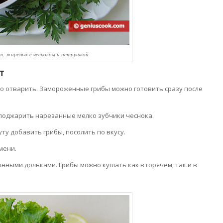
т, жареных с чесноком и петрушкой
т
но отварить. Замороженные грибы можно готовить сразу после
 поджарить нарезанные мелко зубчики чеснока.
у добавить грибы, посолить по вкусу.
мени.
онными дольками. Грибы можно кушать как в горячем, так и в