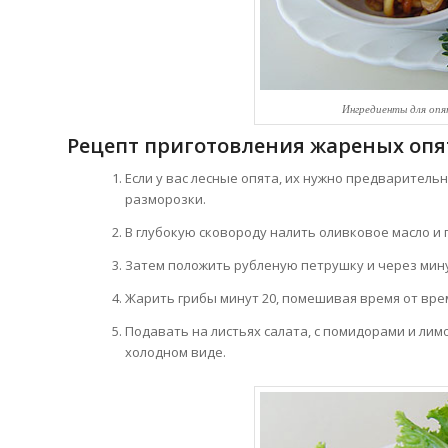
Ингредиенты для опя
Рецепт приготовления жареных опя
Если у вас лесные опята, их нужно предваритель
разморозки.
В глубокую сковороду налить оливковое масло и
Затем положить рубленую петрушку и через минут
Жарить грибы минут 20, помешивая время от вре
Подавать на листьях салата, с помидорами и лим
холодном виде.