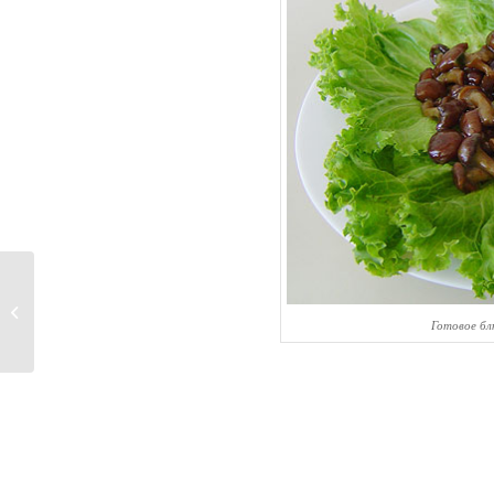
Рецепт
маринованных опят
Готовое б