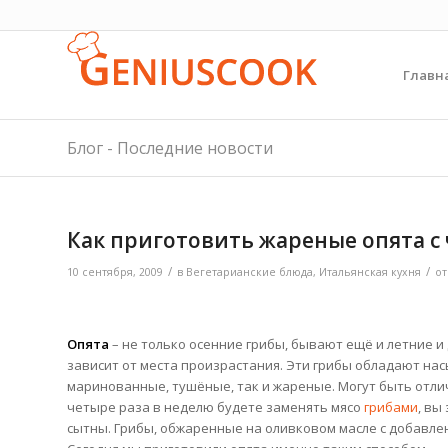
Главн
Блог - Последние новости
Как приготовить жареные опята с
/
/
10 сентября, 2009
в
Вегетарианские блюда
,
Итальянская кухня
о
Опята
– не только осенние грибы, бывают ещё и летние и
зависит от места произрастания. Эти грибы обладают на
маринованные, тушёные, так и жареные. Могут быть отли
четыре раза в неделю будете заменять мясо
грибами
, вы
сытны. Грибы, обжаренные
на оливковом масле с добавле