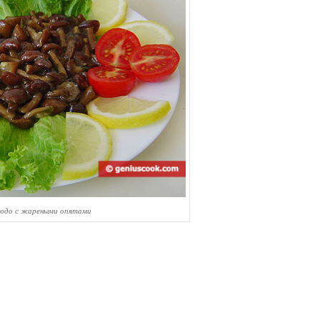
людо с жареными опятами