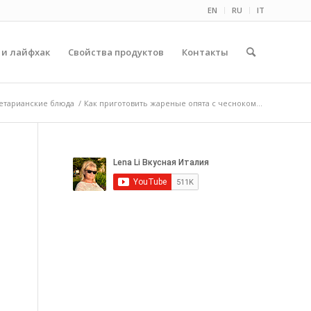
EN
RU
IT
 и лайфхак
Свойства продуктов
Контакты
етарианские блюда
/
Как приготовить жареные опята с чесноком...