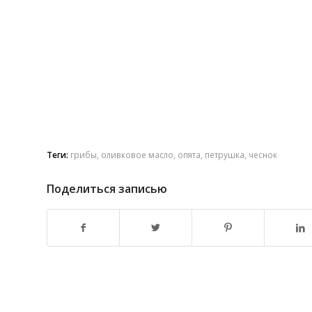
Теги:
грибы
,
оливковое масло
,
опята
,
петрушка
,
чеснок
Поделиться записью