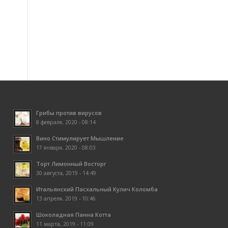
Грибы против вирусов
8 февраля, 2020 - 08:14
Вино Стимулирует Мышление
17 января, 2020 - 08:03
Торт Лимонный Восторг
30 августа, 2019 - 14:49
Итальянский Пасхальный Кулич Коломба
13 апреля, 2019 - 10:46
Шоколадная Панна Котта
11 марта, 2019 - 11:09