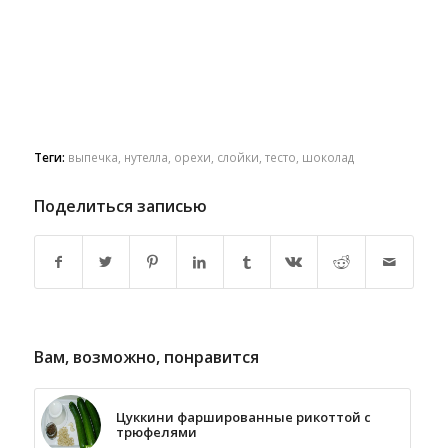
Теги:
выпечка
,
нутелла
,
орехи
,
слойки
,
тесто
,
шоколад
Поделиться записью
Вам, возможно, понравится
Цуккини фаршированные рикоттой c
трюфелями