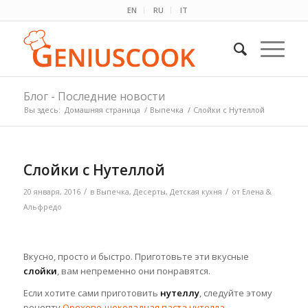
EN
RU
IT
Блог - Последние новости
Вы здесь:
Домашняя страница
/
Выпечка
/
Слойки с Нутеллой
Слойки с Нутеллой
/
/
20 января, 2016
в
Выпечка
,
Десерты
,
Детская кухня
от
Елена &
Альфредо
Вкусно, просто и быстро. Приготовьте эти вкусные
слойки
, вам непременно они понравятся.
Если хотите сами приготовить
нутеллу
, следуйте этому
рецепту
Орехово-шоколадная паста нутелла
.