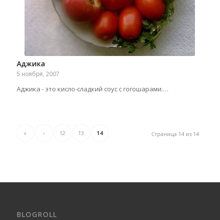
Аджика
5 ноября, 2007
Аджика - это кисло-сладкий соус с гогошарами.…
«
‹
12
13
14
Страница 14 из 14
BLOGROLL