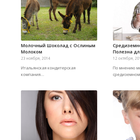
Молочный Шоколад с Ослиным
Средиземн
Молоком
Полезна д
23 ноября, 2014
12 октября, 20
Итальянская кондитерская
По мнению м
компания…
средиземно