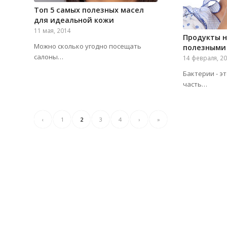
Топ 5 самых полезных масел
для идеальной кожи
11 мая, 2014
Продукты 
Можно сколько угодно посещать
полезными
салоны…
14 февраля, 2
Бактерии - э
часть…
‹
1
2
3
4
›
»