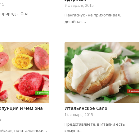
015
9 февраля, 2015
р природы. Она
Пангасиус - не прихотливая,
дешёвая…
Опунция и чем она
Итальянское Сало
14 января, 2015
5
Представляете, в Италии есть
йская, по-итальянски…
комуна…