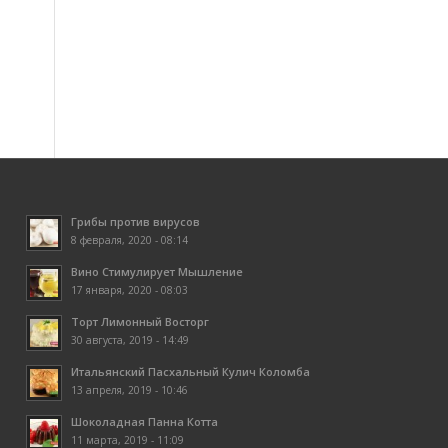
Грибы против вирусов
8 февраля, 2020 - 08:14
Вино Стимулирует Мышление
17 января, 2020 - 08:03
Торт Лимонный Восторг
30 августа, 2019 - 14:49
Итальянский Пасхальный Кулич Коломба
13 апреля, 2019 - 10:46
Шоколадная Панна Котта
11 марта, 2019 - 11:09