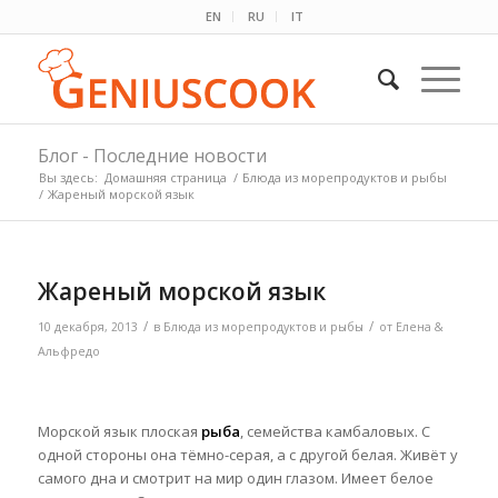
EN
RU
IT
Блог - Последние новости
Вы здесь:
Домашняя страница
/
Блюда из морепродуктов и рыбы
/
Жареный морской язык
Жареный морской язык
/
/
10 декабря, 2013
в
Блюда из морепродуктов и рыбы
от
Елена &
Альфредо
Морской язык плоская
рыба
, семейства камбаловых. С
одной стороны она тёмно-серая, а с другой белая. Живёт у
самого дна и смотрит на мир один глазом. Имеет белое