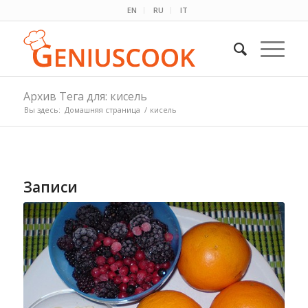
EN
RU
IT
Архив Тега для: кисель
Вы здесь:
Домашняя страница
/
кисель
Записи