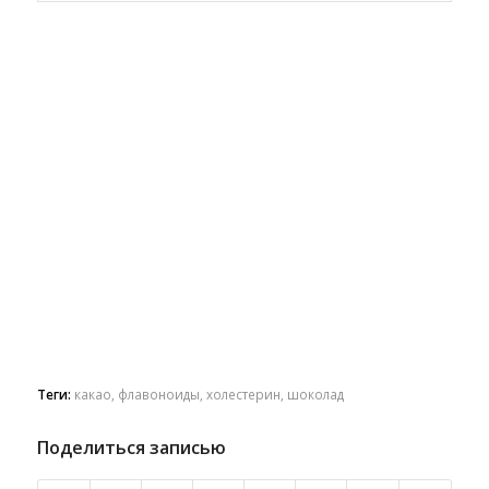
Теги:
какао
,
флавоноиды
,
холестерин
,
шоколад
Поделиться записью