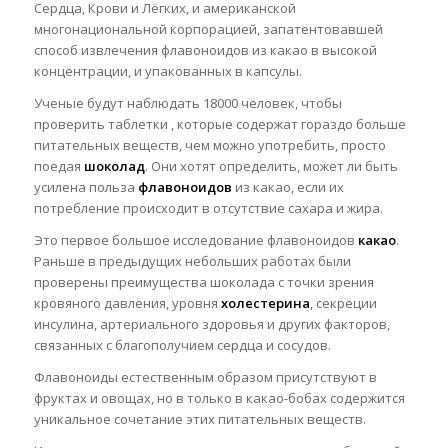
Сердца, Крови и Лёгких, и американской
многонациональной корпорацией, запатентовавшей
способ
извлечения флавоноидов из какао в высокой
концентрации, и упакованных в капсулы.
Ученые будут наблюдать 18000 человек, чтобы
проверить таблетки , которые содержат гораздо больше
питательных веществ, чем можно употребить, просто
поедая
шоколад
. Они хотят определить, может ли быть
усилена польза
флавоноидов
из какао, если их
потребление происходит в отсутствие сахара и жира.
Это первое большое исследование флавоноидов
какао
.
Раньше в предыдущих небольших работах были
проверены преимущества шоколада с точки зрения
кровяного давления, уровня
холестерина
, секреции
инсулина, артериального здоровья и других факторов,
связанных с благополучием сердца и сосудов.
Флавоноиды естественным образом присутствуют в
фруктах и овощах, но в только в какао-бобах содержится
уникальное сочетание этих питательных веществ.