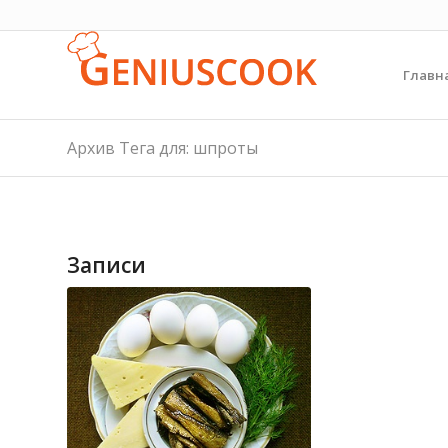
Главн
Архив Тега для: шпроты
Записи