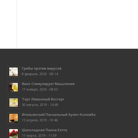
Грибы против вирусов
8 февраля, 2020 - 08:14
Вино Стимулирует Мышление
17 января, 2020 - 08:03
Торт Лимонный Восторг
30 августа, 2019 - 14:49
Итальянский Пасхальный Кулич Коломба
13 апреля, 2019 - 10:46
Шоколадная Панна Котта
11 марта, 2019 - 11:09