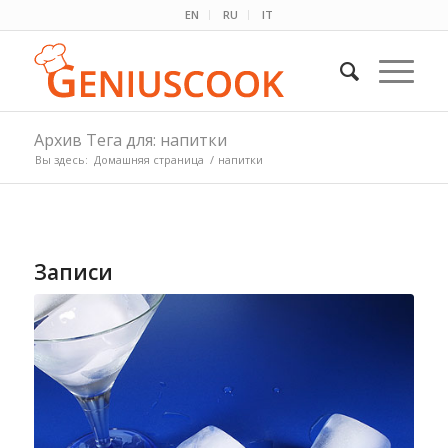
EN
RU
IT
Архив Тега для: напитки
Вы здесь:
Домашняя страница
/
напитки
Записи